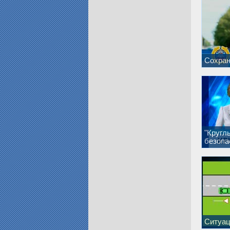
Сохран
"Кругл
безопа
Ситуац