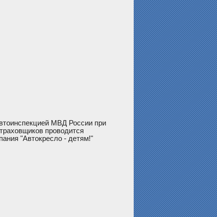
савтоинспекцией МВД России при
страховщиков проводится
ния "Автокресло - детям!"