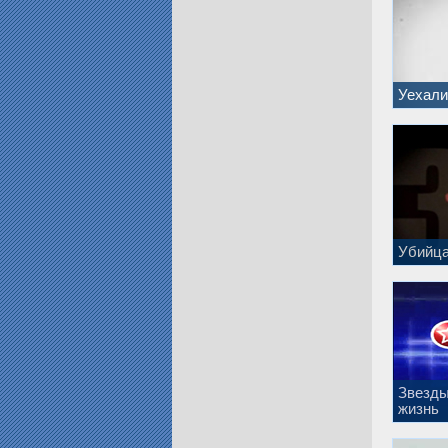
Уехали
Убийц
Звезды
жизнь