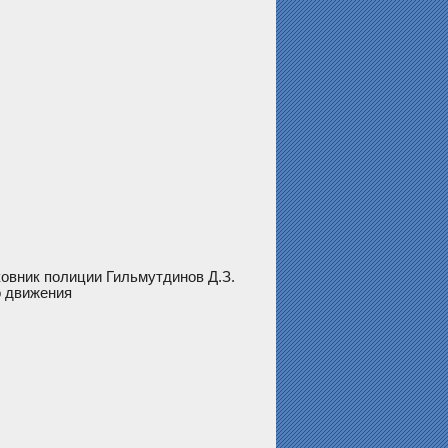
вник полиции Гильмутдинов Д.З.
о движения