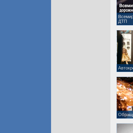
Всемир
ДТП
Автокр
Обраще