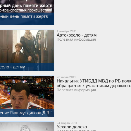
ный день памяти жертв
1 ноября 2011
Автокресло - детям
Полезная информация
есло - детям
26 июля 2011
Начальник УГИБДД МВД по РБ полко
обращается к участникам дорожног
Полезная информация
ние Гильмутдинова Д.З.
24 марта 2011
Уехали далеко