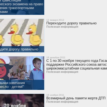
 трансляция
ческого экзамена на право
ения транспортными
вами
12 января 2012
Переходите дорогу правильно
Полезная информация
дите дорогу правильно
16 декабря 2011
С 1 по 30 ноября текущего года Го
поддержке Российского союза авто
широкомасштабная социальная кампа
Полезная информация
ьная кампания
есло - детям!"
16 ноября 2011
Всемирный день памяти жертв ДТП
Полезная информация