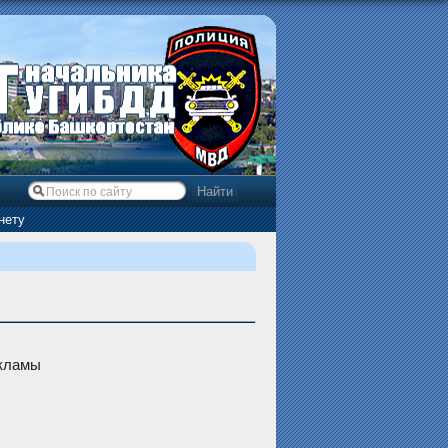
нету
екламы