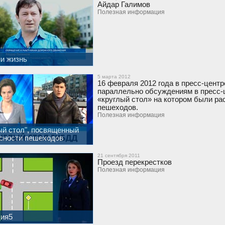
Айдар Галимов
Полезная информация
и жизнь
5 марта 2012
16 февраля 2012 года в пресс-цент
параллельно обсуждениям в пресс-
«круглый стол» на котором были р
пешеходов.
Полезная информация
ый стол", посвященный
сности пешеходов
21 сентября 2011
Проезд перекрестков
Полезная информация
ия5