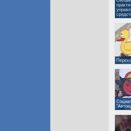
Онлайн
практи
управл
средст
Перехо
Социал
"Автокр