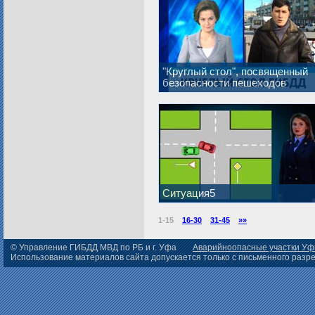
"Круглый стол", посвященный
безопасности пешеходов
Ситуация5
1-15
16-30
31-45
»»
© Управление ГИБДД МВД по РБ и г. Уфа
Аварийноопасные участки У
Использование материалов сайта допускается только с письменного раз