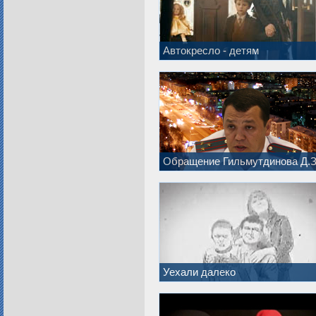
Автокресло - детям
Обращение Гильмутдинова Д.З
Уехали далеко